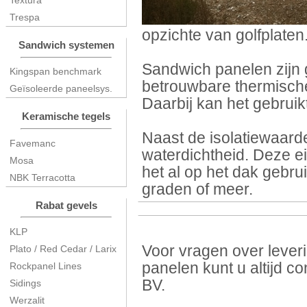
Textura
Trespa
opzichte van golfplaten
Sandwich systemen
Sandwich panelen zijn 
Kingspan benchmark
betrouwbare thermische
Geïsoleerde paneelsys.
Daarbij kan het gebrui
Keramische tegels
Naast de isolatiewaar
Favemanc
waterdichtheid. Deze e
Mosa
het al op het dak gebru
NBK Terracotta
graden of meer.
Rabat gevels
KLP
Voor vragen over leve
Plato / Red Cedar / Larix
panelen kunt u altijd 
Rockpanel Lines
BV.
Sidings
Werzalit