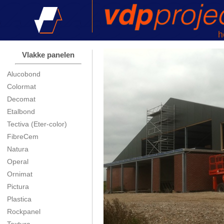
h
Vlakke panelen
Alucobond
Colormat
Decomat
Etalbond
Tectiva (Eter-color)
FibreCem
Natura
Operal
Ornimat
Pictura
Plastica
Rockpanel